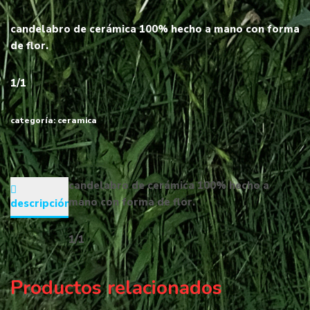
candelabro de cerámica 100% hecho a mano con forma
de flor.
1/1
categoría:
ceramica
candelabro de cerámica 100% hecho a
mano con forma de flor.
descripción
1/1
Productos relacionados