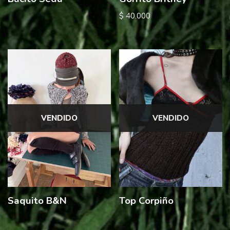
$
40.000
VENDIDO
VENDIDO
Saquito B&N
Top Corpiño