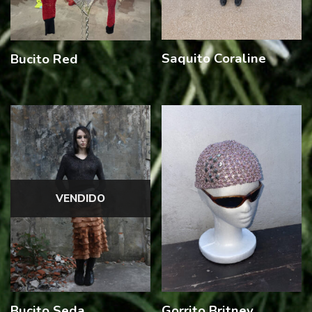
Saquito Coraline
Bucito Red
VENDIDO
Bucito Seda
Gorrito Britney