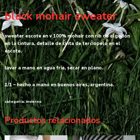
black mohair sweater
sweater escote en v 100% mohair con rib de algodón
en la cintura, detalle de cinta de terciopelo en el
escote.
lavar a mano en agua fría, secar en plano.
1/1 – hecho a mano en buenos aires, argentina.
categoría:
invierno
Productos relacionados